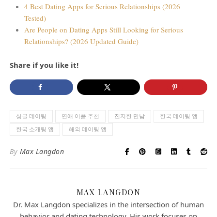
4 Best Dating Apps for Serious Relationships (2026
Tested)
Are People on Dating Apps Still Looking for Serious
Relationships? (2026 Updated Guide)
Share if you like it!
싱글 데이팅
연애 어플 추천
진지한 만남
한국 데이팅 앱
한국 소개팅 앱
해외 데이팅 앱
By
Max Langdon
MAX LANGDON
Dr. Max Langdon specializes in the intersection of human
behavior and dating technology. His work focuses on