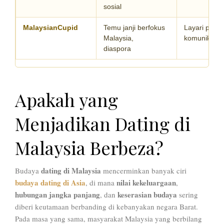
sosial
MalaysianCupid
Temu janji berfokus
Layari profil,
Malaysia,
komunikasi 
diaspora
Apakah yang
Menjadikan Dating di
Malaysia Berbeza?
dating di Malaysia
Budaya
mencerminkan banyak ciri
budaya dating di Asia
nilai kekeluargaan
, di mana
,
hubungan jangka panjang
keserasian budaya
, dan
sering
diberi keutamaan berbanding di kebanyakan negara Barat.
Pada masa yang sama, masyarakat Malaysia yang berbilang