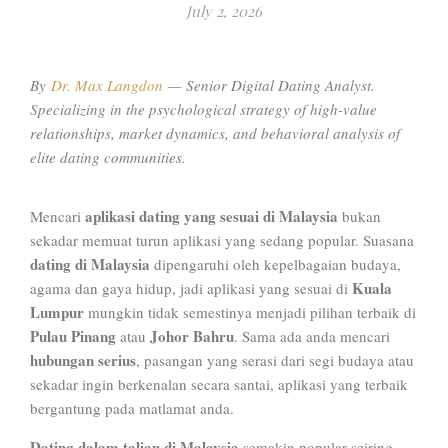
July 2, 2026
By
Dr. Max Langdon
—
Senior Digital Dating Analyst.
Specializing in the psychological strategy of high-value
relationships, market dynamics, and behavioral analysis of
elite dating communities
.
aplikasi dating yang sesuai di Malaysia
Mencari
bukan
sekadar memuat turun aplikasi yang sedang popular. Suasana
dating di Malaysia
dipengaruhi oleh kepelbagaian budaya,
Kuala
agama dan gaya hidup, jadi aplikasi yang sesuai di
Lumpur
mungkin tidak semestinya menjadi pilihan terbaik di
Pulau Pinang
Johor Bahru
atau
. Sama ada anda mencari
hubungan serius
, pasangan yang serasi dari segi budaya atau
sekadar ingin berkenalan secara santai, aplikasi yang terbaik
bergantung pada matlamat anda.
Dating dalam talian di Malaysia
semakin popular seiring