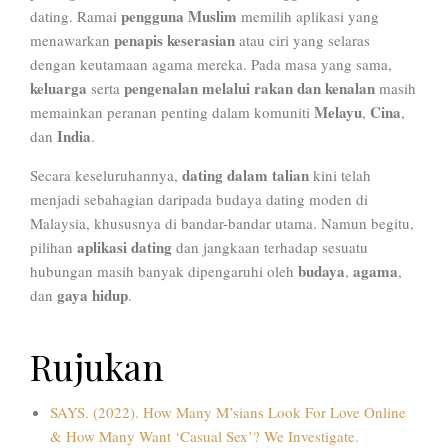
pengguna Muslim
dating. Ramai
memilih aplikasi yang
penapis keserasian
menawarkan
atau ciri yang selaras
dengan keutamaan agama mereka. Pada masa yang sama,
keluarga
pengenalan melalui rakan dan kenalan
serta
masih
Melayu
Cina
memainkan peranan penting dalam komuniti
,
,
India
dan
.
dating dalam talian
Secara keseluruhannya,
kini telah
menjadi sebahagian daripada budaya dating moden di
Malaysia, khususnya di bandar-bandar utama. Namun begitu,
aplikasi dating
pilihan
dan jangkaan terhadap sesuatu
budaya
agama
hubungan masih banyak dipengaruhi oleh
,
,
gaya hidup
dan
.
Rujukan
SAYS. (2022). How Many M’sians Look For Love Online
& How Many Want ‘Casual Sex’? We Investigate.