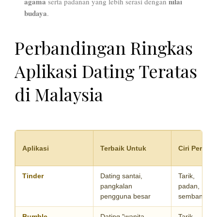
agama
nilai
serta padanan yang lebih serasi dengan
budaya
.
Perbandingan Ringkas
Aplikasi Dating Teratas
di Malaysia
Aplikasi
Terbaik Untuk
Ciri Percum
Tinder
Dating santai,
Tarik,
pangkalan
padan,
pengguna besar
sembang as
Bumble
Dating "wanita-
Tarik,