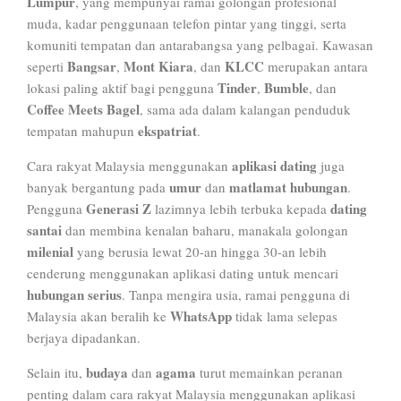
Lumpur
, yang mempunyai ramai golongan profesional
muda, kadar penggunaan telefon pintar yang tinggi, serta
komuniti tempatan dan antarabangsa yang pelbagai. Kawasan
Bangsar
Mont Kiara
KLCC
seperti
,
, dan
merupakan antara
Tinder
Bumble
lokasi paling aktif bagi pengguna
,
, dan
Coffee Meets Bagel
, sama ada dalam kalangan penduduk
ekspatriat
tempatan mahupun
.
aplikasi dating
Cara rakyat Malaysia menggunakan
juga
umur
matlamat hubungan
banyak bergantung pada
dan
.
Generasi Z
dating
Pengguna
lazimnya lebih terbuka kepada
santai
dan membina kenalan baharu, manakala golongan
milenial
yang berusia lewat 20-an hingga 30-an lebih
cenderung menggunakan aplikasi dating untuk mencari
hubungan serius
. Tanpa mengira usia, ramai pengguna di
WhatsApp
Malaysia akan beralih ke
tidak lama selepas
berjaya dipadankan.
budaya
agama
Selain itu,
dan
turut memainkan peranan
penting dalam cara rakyat Malaysia menggunakan aplikasi