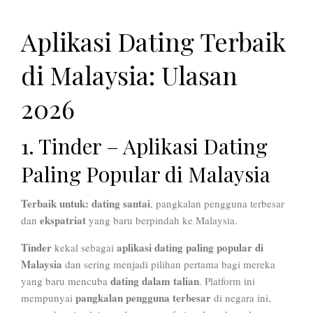
Aplikasi Dating Terbaik
di Malaysia: Ulasan
2026
1. Tinder – Aplikasi Dating
Paling Popular di Malaysia
Terbaik untuk:
dating santai
, pangkalan pengguna terbesar
ekspatriat
dan
yang baru berpindah ke Malaysia.
Tinder
aplikasi dating paling popular di
kekal sebagai
Malaysia
dan sering menjadi pilihan pertama bagi mereka
dating dalam talian
yang baru mencuba
. Platform ini
pangkalan pengguna terbesar
mempunyai
di negara ini,