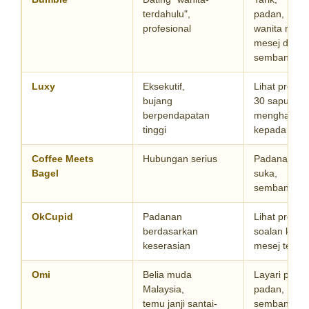
terdahulu",
padan,
profesional
wanita meng
mesej dahul
sembang as
Luxy
Eksekutif,
Lihat profil,
bujang
30 sapuan h
berpendapatan
menghantar
tinggi
kepada pad
Coffee Meets
Hubungan serius
Padanan terp
Bagel
suka,
sembang as
OkCupid
Padanan
Lihat profil,
berdasarkan
soalan keser
keserasian
mesej terha
Omi
Belia muda
Layari profil,
Malaysia,
padan,
temu janji santai-
sembang as