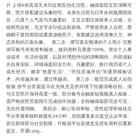
片 上传6张高清无水印近期实拍生活照，确保面部五官清晰可
辨。照片搭配建议头像特写、全身生活照与日常休闲氛围照组
合，凸显个人气质与兴趣爱好。主页主图仅保留单人出镜，光
线明亮自然，无文字水印或边框装饰。严禁使用多人合照、墨
镜帽子遮挡面部或重度滤镜照片。首图建议选用清爽大方、神
态亲和的正面头像。 第二步：撰写真实饱满的个人简介 完整
填写账号所有资料板块，做到资料完善度100%。突出个人事
业追求、生活价值观，以及对理想伴侣的清晰期待。内容须贴
合自身实际，详细涵盖职业方向、兴趣爱好、旅行阅历或个人
成长经历。摒弃”热爱生活”、”寻找灵魂伴侣”等通用模板话
术，内容越具体，通过率越高。 第三步：规范完成真人自拍
核验 按平台页面提示在光线充足的环境下拍摄清晰自拍，须
与主页照片保持高度一致。部分账号会触发短视频真人核验，
需严格按照页面指引完成动作拍摄，全程确保面部完全可见，
无任何遮挡物。 第四步：耐心等待审核，理性处理审核状态
平台常规审核时效最长24小时，切勿重复多次提交认证申请。
若仅获得部分社交权限，可根据平台反馈意见优化资料后重新
提交。开通Luxy…