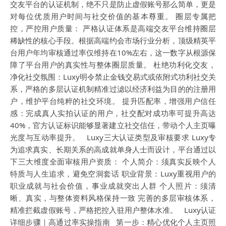
交友平台的认证机制，绝不只是防止虚假账号那么简单，更是
对每位优质用户时间与社交价值的基本尊重。 圈层专属把
控，严控用户质量： 严格认证体系是高端交友平台维持圈层
稀缺性的核心手段。根据高端约会市场行业分析，顶级精英平
台用户年均审核通过率仅维持在10%左右，这一数字从根源保
障了平台用户的真实性与整体圈层质量。 杜绝功利化交友，
净化社交氛围：Luxy明令禁止金钱交易式或依附式功利社交关
系，严格的多层认证机制精准过滤以经济利益为目的的注册用
户，维护平台纯粹的社交环境。 提升匹配率，增强用户信任
感：完成真人实拍认证的用户，社交配对成功率可提升高达
40%，官方认证标识能够显著建立社交信任，带动个人主页曝
光度与互动率提升。 Luxy三大认证类型及审核要求 Luxy专
为追求真实、长期关系的高成就单身人士而设计，平台通过以
下三大维度全面审核用户资质： 个人简介：须真实反映个人
特质与人生追求，避免空洞套话 职业背景：Luxy重视用户的
职业成就与社会价值，事业成就突出人群 个人照片：须清
晰、真实，与整体资料风格保持一致 完善的多层审核体系，
精准拦截虚假账号，严格把控入驻用户整体水准。 Luxy认证
详细步骤｜高通过率实操指南 第一步：精心优化个人主页照